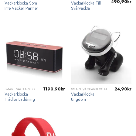
Det
De
490,90
kr
Väckarklocka Som
Väckarklocka Till
ursprungliga
nu
Inte Väcker Partner
Svårväckta
priset
pri
var:
är:
649,90kr.
49
1190,90
kr
24,90
kr
SMART VÄCKARKLOCKA
SMART VÄCKARKLOCKA
Väckarklocka
Väckarklocka
Trådlös Laddning
Ungdom