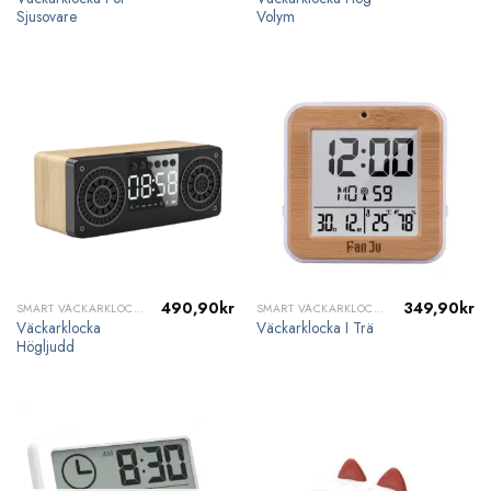
Sjusovare
Volym
490,90
kr
349,90
kr
SMART VÄCKARKLOCKA
SMART VÄCKARKLOCKA
Väckarklocka
Väckarklocka I Trä
Högljudd