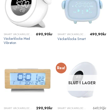
690,90
kr
490,90
kr
SMART VÄCKARKLOCKA
SMART VÄCKARKLOCKA
Väckarklocka Med
Väckarklocka Smart
Vibration
Rea!
SLUT I LAGER
290,90
kr
649,90
kr
SMART VÄCKARKLOCKA
SMART VÄCKARKLOCKA