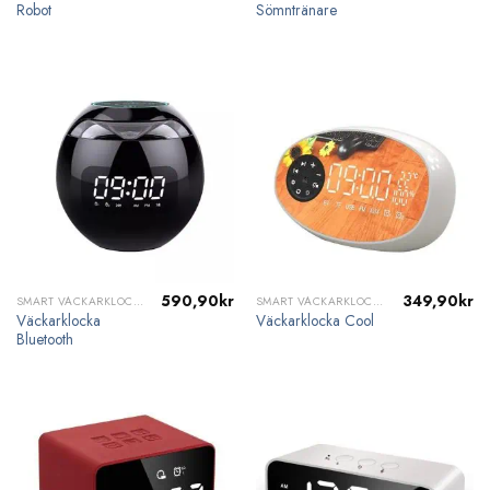
Robot
Sömntränare
590,90
kr
349,90
kr
SMART VÄCKARKLOCKA
SMART VÄCKARKLOCKA
Väckarklocka
Väckarklocka Cool
Bluetooth